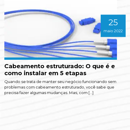
25
maio 2022
Cabeamento estruturado: O que é e
E
como instalar em 5 etapas
p
Quando se trata de manter seu negócio funcionando sem
An
problemas com cabeamento estruturado, você sabe que
do
precisa fazer algumas mudanças. Mas, com [...]
el